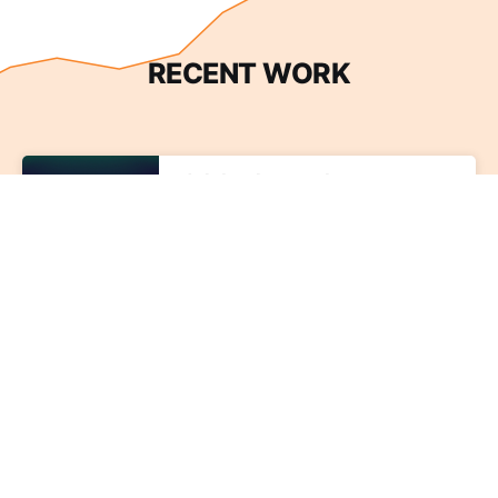
RECENT WORK
네이버플러스스토어
신규 앱 런칭 인지도 제고와 설치 유도 목표
동시 달성하여 CPI 절감과 안정적 성과 견
인
룰루레몬
브랜딩광고와 리타겟팅 퍼포먼스 광고집행
의 시너지를 통한 커버리지 및 매출 극대화